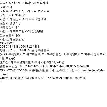
공지사항
언론보도
행사안내
협력기관
교육 사업
교육청 교원연수
전문가 교육
부모 교육
공동모금회지원사업
사업 소개
전문가 소개
프로그램 소개
전문가 양성과정
비전형성서비스
사업 소개
프로그램 소개
신청방법
일상돌봄서비스
사업 소개
신청방법
CONTACT
064-744-4888 / 064-712-4888
평일 : 09:00 ~ 18:00 , 토,일,공휴일휴무
(사) 제주특별자치도 위드피플
대표 : 고유경
본점 : 제주특별자치도 제주시 청사로 20,
3층(도남동)
오라점 : 제주특별자치도 제주시 사평4길 19, 206호
법인등록번호 : 220121-0010081
TEL : 064-744-4888, 064-712-4888
FAX : 070-8147-8880
개인정보책임관리자 : 고유경
이메일 : withpeople_jeju@dau
m.net
Copyright 2025 (사) 제주특별자치도 위드피플 All Rights Reserved.